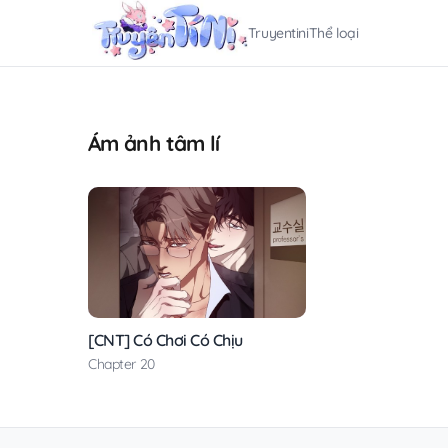
Truyentini
Thể loại
Ám ảnh tâm lí
[CNT] Có Chơi Có Chịu
Chapter 20