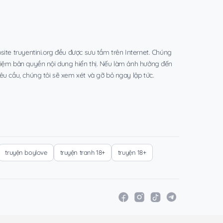
site truyentini.org đều được sưu tầm trên Internet. Chúng
hiệm bản quyền nội dung hiển thị. Nếu làm ảnh hưởng đến
êu cầu, chúng tôi sẽ xem xét và gỡ bỏ ngay lập tức.
truyện boylove
truyện tranh 18+
truyện 18+