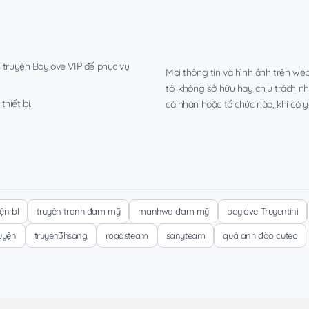
, truyện Boylove VIP để phục vụ
Mọi thông tin và hình ảnh trên web
tôi không sở hữu hay chịu trách n
hiết bị.
cá nhân hoặc tổ chức nào, khi có y
yện bl
truyện tranh đam mỹ
manhwa đam mỹ
boylove Truyentini
ruyện
truyen3hsang
roadsteam
sanyteam
quả anh đào cuteo