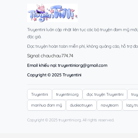
Truyentini luôn cập nhật liên tục các bộ truyện đam mỹ mới
độc giả.
Đọc truyện hoàn toàn miễn phí, không quảng cáo, hỗ trợ đa t
Signal: chauchau774.74
Email khiếu nại:
truyentiniorg@gmail.com
Copyright © 2025 Truyentini
Truyentini
truyentini.org
đọc truyện Truyentini
tru
manhua đam mỹ
dualeotruyen
navyteam
lazy t
Copyright © 2025 truyentini.org. All rights reserved.