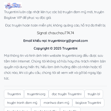
Truyentini luôn cập nhật liên tục các bộ truyện đam mỹ mới, truyện
Boylove VIP để phục vụ độc giả.
Đọc truyện hoàn toàn miễn phí, không quảng cáo, hỗ trợ đa thiết bị.
Signal: chauchau774.74
Email khiếu nại:
truyentiniorg@gmail.com
Copyright © 2025 Truyentini
Mọi thông tin và hình ảnh trên website truyentini.org đều được sưu
tầm trên Internet. Chúng tôi không sở hữu hay chịu trách nhiệm bản
quyền nội dung hiển thị. Nếu làm ảnh hưởng đến cá nhân hoặc tổ
chức nào, khi có yêu cầu, chúng tôi sẽ xem xét và gỡ bỏ ngay lập
tức.
Truyentini
truyentini.org
đọc truyện Truyentini
truyện bl
truyện tranh đam mỹ
manhwa đam mỹ
boylove Truyentini