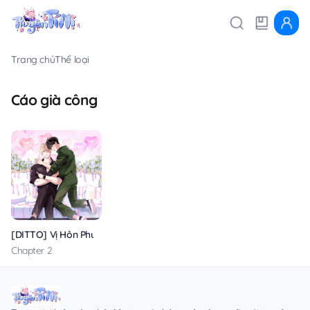
Trang chủ
Thể loại
Cáo già công
[DITTO] Vị Hôn Phu Dễ Xấu Hổ Của Tôi
Chapter 2