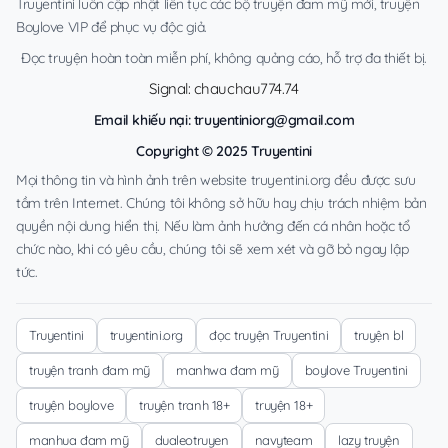
Truyentini luôn cập nhật liên tục các bộ truyện đam mỹ mới, truyện
Boylove VIP để phục vụ độc giả.
Đọc truyện hoàn toàn miễn phí, không quảng cáo, hỗ trợ đa thiết bị.
Signal: chauchau774.74
Email khiếu nại:
truyentiniorg@gmail.com
Copyright © 2025 Truyentini
Mọi thông tin và hình ảnh trên website truyentini.org đều được sưu
tầm trên Internet. Chúng tôi không sở hữu hay chịu trách nhiệm bản
quyền nội dung hiển thị. Nếu làm ảnh hưởng đến cá nhân hoặc tổ
chức nào, khi có yêu cầu, chúng tôi sẽ xem xét và gỡ bỏ ngay lập
tức.
Truyentini
truyentini.org
đọc truyện Truyentini
truyện bl
truyện tranh đam mỹ
manhwa đam mỹ
boylove Truyentini
truyện boylove
truyện tranh 18+
truyện 18+
manhua đam mỹ
dualeotruyen
navyteam
lazy truyện