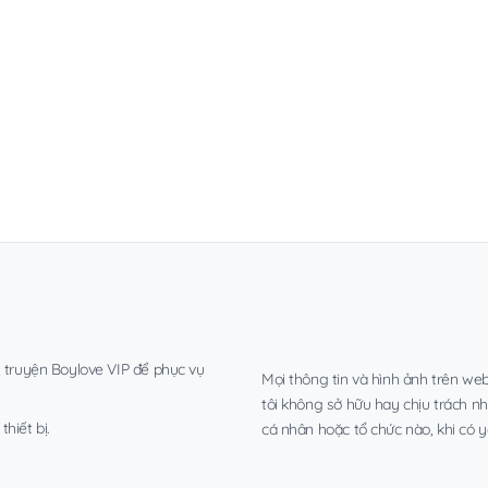
, truyện Boylove VIP để phục vụ
Mọi thông tin và hình ảnh trên web
tôi không sở hữu hay chịu trách n
hiết bị.
cá nhân hoặc tổ chức nào, khi có y