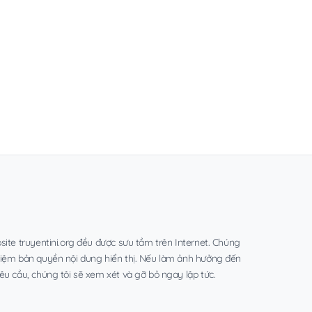
site truyentini.org đều được sưu tầm trên Internet. Chúng
hiệm bản quyền nội dung hiển thị. Nếu làm ảnh hưởng đến
êu cầu, chúng tôi sẽ xem xét và gỡ bỏ ngay lập tức.