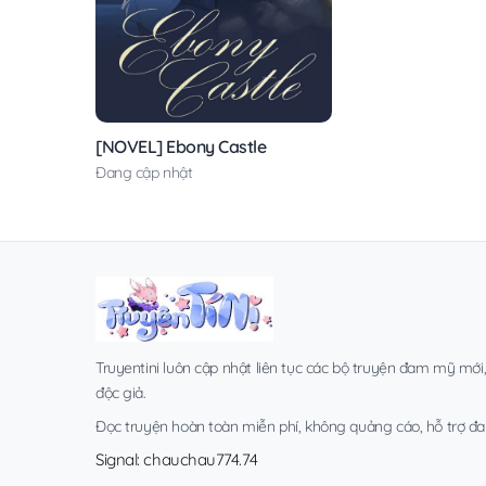
[NOVEL] Ebony Castle
Đang cập nhật
Truyentini luôn cập nhật liên tục các bộ truyện đam mỹ mới
độc giả.
Đọc truyện hoàn toàn miễn phí, không quảng cáo, hỗ trợ đa t
Signal: chauchau774.74