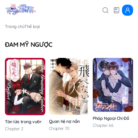
Trang chủ
Thể loại
ĐAM MỸ NGƯỢC
Pháp Ngoại Chi Đồ
Quan hệ nợ nần
Tàn lửa trong vườn hoa cô ngạo
Chapter 66
Chapter 70
Chapter 2