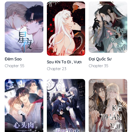
Đêm Sao
Đại Quốc Sư
Sau Khi Ta Đi , Vương Gia Đau Khổ Muốn Chết
Chapter 55
Chapter 35
Chapter 23