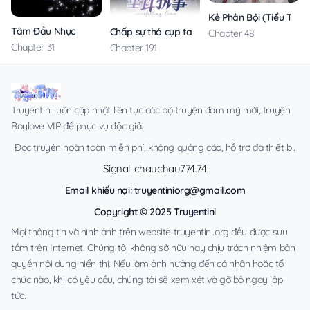
Kẻ Phản Bội (Tiểu Thuy
Tâm Đầu Nhục
Chấp sự thỏ cụp tai
Chapter 48
Chapter 31
Chapter 191
Truyentini luôn cập nhật liên tục các bộ truyện đam mỹ mới, truyện
Boylove VIP để phục vụ độc giả.
Đọc truyện hoàn toàn miễn phí, không quảng cáo, hỗ trợ đa thiết bị.
Signal: chauchau774.74
Email khiếu nại:
truyentiniorg@gmail.com
Copyright © 2025 Truyentini
Mọi thông tin và hình ảnh trên website truyentini.org đều được sưu
tầm trên Internet. Chúng tôi không sở hữu hay chịu trách nhiệm bản
quyền nội dung hiển thị. Nếu làm ảnh hưởng đến cá nhân hoặc tổ
chức nào, khi có yêu cầu, chúng tôi sẽ xem xét và gỡ bỏ ngay lập
tức.