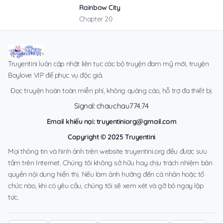
Rainbow City
Chapter 20
Truyentini luôn cập nhật liên tục các bộ truyện đam mỹ mới, truyện
Boylove VIP để phục vụ độc giả.
Đọc truyện hoàn toàn miễn phí, không quảng cáo, hỗ trợ đa thiết bị.
Signal: chauchau774.74
Email khiếu nại:
truyentiniorg@gmail.com
Copyright © 2025 Truyentini
Mọi thông tin và hình ảnh trên website truyentini.org đều được sưu
tầm trên Internet. Chúng tôi không sở hữu hay chịu trách nhiệm bản
quyền nội dung hiển thị. Nếu làm ảnh hưởng đến cá nhân hoặc tổ
chức nào, khi có yêu cầu, chúng tôi sẽ xem xét và gỡ bỏ ngay lập
tức.