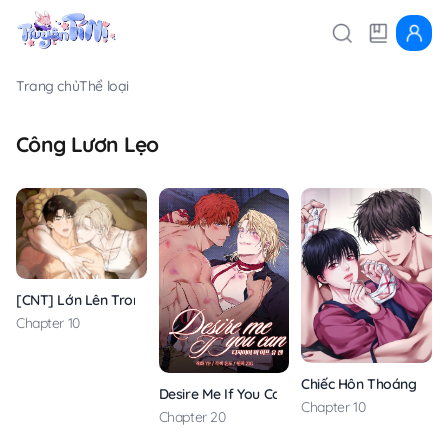
Trang chủ
Thể loại
Công Lươn Lẹo
[CNT] Lớn Lên Trong Mạnh Khỏe
Chapter 10
Chiếc Hôn Thoáng Qua
Desire Me If You Can
Chapter 10
Chapter 20