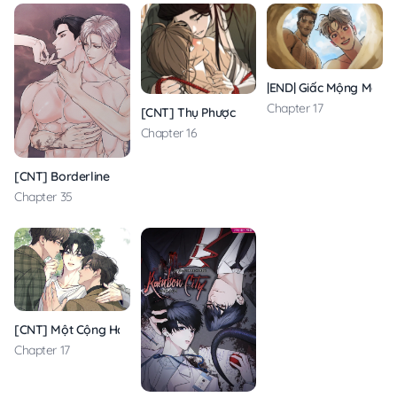
|END| Giấc Mộng May 
Chapter 17
[CNT] Thụ Phược
Chapter 16
[CNT] Borderline
Chapter 35
[CNT] Một Cộng Hai
Chapter 17