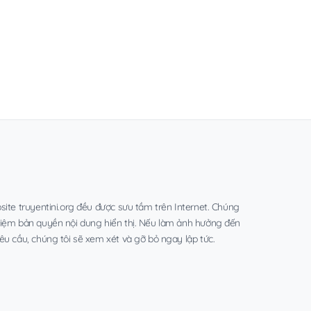
site truyentini.org đều được sưu tầm trên Internet. Chúng
hiệm bản quyền nội dung hiển thị. Nếu làm ảnh hưởng đến
êu cầu, chúng tôi sẽ xem xét và gỡ bỏ ngay lập tức.