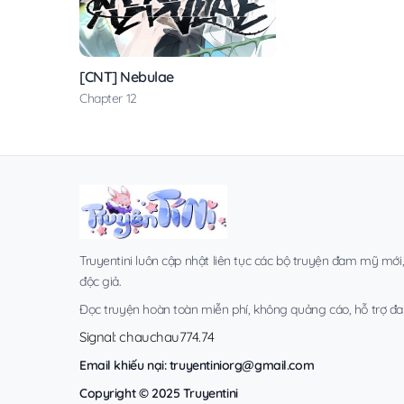
[CNT] Nebulae
Chapter 12
Truyentini luôn cập nhật liên tục các bộ truyện đam mỹ mới
độc giả.
Đọc truyện hoàn toàn miễn phí, không quảng cáo, hỗ trợ đa t
Signal: chauchau774.74
Email khiếu nại:
truyentiniorg@gmail.com
Copyright © 2025 Truyentini