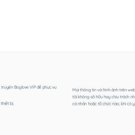
, truyện Boylove VIP để phục vụ
Mọi thông tin và hình ảnh trên web
tôi không sở hữu hay chịu trách n
hiết bị.
cá nhân hoặc tổ chức nào, khi có y