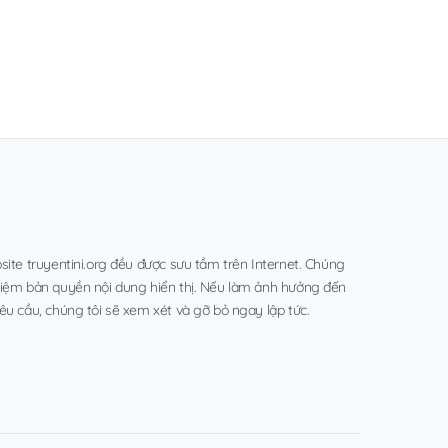
site truyentini.org đều được sưu tầm trên Internet. Chúng
hiệm bản quyền nội dung hiển thị. Nếu làm ảnh hưởng đến
êu cầu, chúng tôi sẽ xem xét và gỡ bỏ ngay lập tức.