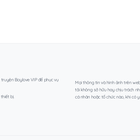
, truyện Boylove VIP để phục vụ
Mọi thông tin và hình ảnh trên web
tôi không sở hữu hay chịu trách n
hiết bị.
cá nhân hoặc tổ chức nào, khi có y