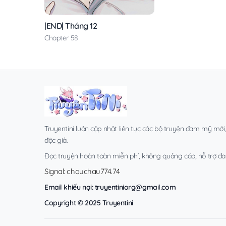
|END| Tháng 12
Chapter 58
Truyentini luôn cập nhật liên tục các bộ truyện đam mỹ mới
độc giả.
Đọc truyện hoàn toàn miễn phí, không quảng cáo, hỗ trợ đa t
Signal: chauchau774.74
Email khiếu nại:
truyentiniorg@gmail.com
Copyright © 2025 Truyentini