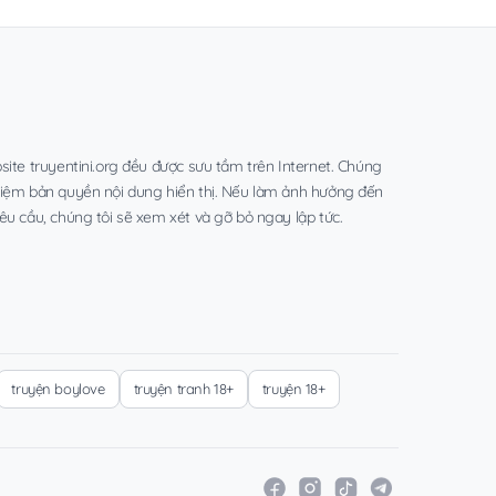
site truyentini.org đều được sưu tầm trên Internet. Chúng
hiệm bản quyền nội dung hiển thị. Nếu làm ảnh hưởng đến
êu cầu, chúng tôi sẽ xem xét và gỡ bỏ ngay lập tức.
truyện boylove
truyện tranh 18+
truyện 18+