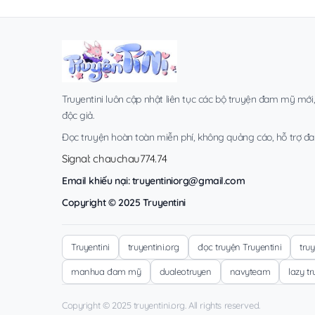
Truyentini luôn cập nhật liên tục các bộ truyện đam mỹ mới
độc giả.
Đọc truyện hoàn toàn miễn phí, không quảng cáo, hỗ trợ đa t
Signal: chauchau774.74
Email khiếu nại:
truyentiniorg@gmail.com
Copyright © 2025 Truyentini
Truyentini
truyentini.org
đọc truyện Truyentini
tru
manhua đam mỹ
dualeotruyen
navyteam
lazy t
Copyright © 2025 truyentini.org. All rights reserved.