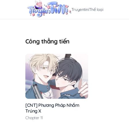
Truyentini
Thể loại
Công thẳng tiến
[CNT] Phương Pháp Nhắm
Trúng X
Chapter 11