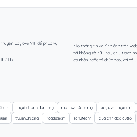
, truyện Boylove VIP để phục vụ
Mọi thông tin và hình ảnh trên web
tôi không sở hữu hay chịu trách n
hiết bị.
cá nhân hoặc tổ chức nào, khi có y
yện bl
truyện tranh đam mỹ
manhwa đam mỹ
boylove Truyentini
ruyện
truyen3hsang
roadsteam
sanyteam
quả anh đào cuteo