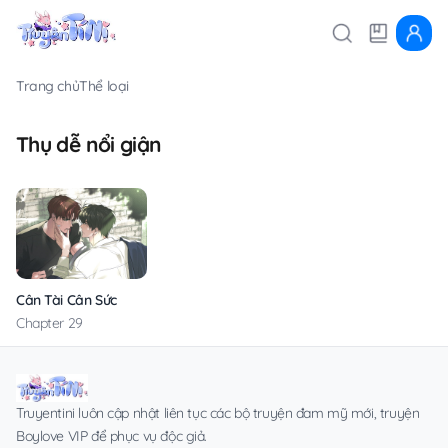
Trang chủ
Thể loại
Thụ dễ nổi giận
Cân Tài Cân Sức
Chapter 29
Truyentini luôn cập nhật liên tục các bộ truyện đam mỹ mới, truyện
Boylove VIP để phục vụ độc giả.