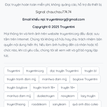
Đọc truyện hoàn toàn miễn phí, không quảng cáo, hỗ trợ đa thiết bị.
Signal: chauchau774.74
Email khiếu nại:
truyentiniorg@gmail.com
Copyright © 2025 Truyentini
Mọi thông tin và hình ảnh trên website truyentini.org đều được sưu
tầm trên Internet. Chúng tôi không sở hữu hay chịu trách nhiệm bản
quyền nội dung hiển thị. Nếu làm ảnh hưởng đến cá nhân hoặc tổ
chức nào, khi có yêu cầu, chúng tôi sẽ xem xét và gỡ bỏ ngay lập
tức.
Truyentini
truyentini.org
đọc truyện Truyentini
truyện bl
truyện tranh đam mỹ
manhwa đam mỹ
boylove Truyentini
truyện boylove
truyện tranh 18+
truyện 18+
manhua đam mỹ
dualeotruyen
navyteam
lazy truyện
truyen3hsang
roadsteam
sanyteam
quả anh đào cuteo