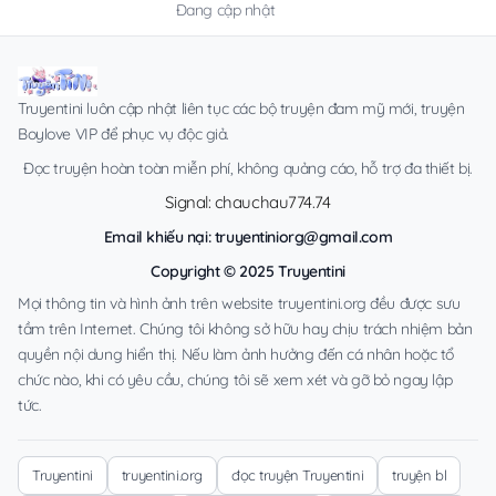
Đang cập nhật
Truyentini luôn cập nhật liên tục các bộ truyện đam mỹ mới, truyện
Boylove VIP để phục vụ độc giả.
Đọc truyện hoàn toàn miễn phí, không quảng cáo, hỗ trợ đa thiết bị.
Signal: chauchau774.74
Email khiếu nại:
truyentiniorg@gmail.com
Copyright © 2025 Truyentini
Mọi thông tin và hình ảnh trên website truyentini.org đều được sưu
tầm trên Internet. Chúng tôi không sở hữu hay chịu trách nhiệm bản
quyền nội dung hiển thị. Nếu làm ảnh hưởng đến cá nhân hoặc tổ
chức nào, khi có yêu cầu, chúng tôi sẽ xem xét và gỡ bỏ ngay lập
tức.
Truyentini
truyentini.org
đọc truyện Truyentini
truyện bl