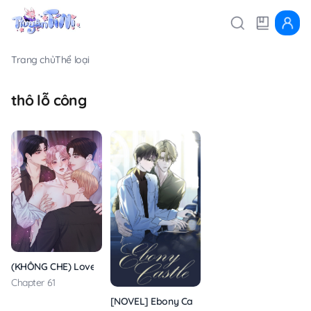
Trang chủ
Thể loại
thô lỗ công
(KHÔNG CHE) Love Remedy
Chapter 61
[NOVEL] Ebony Castle