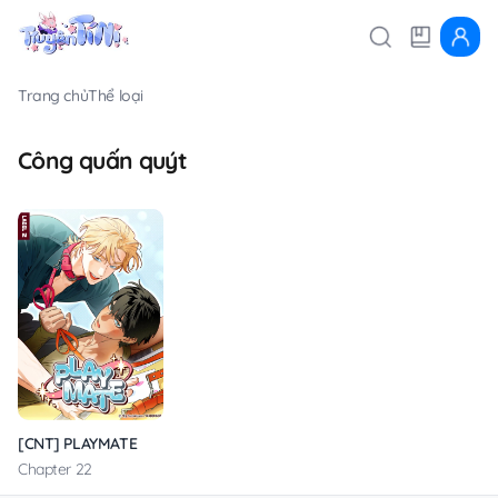
Trang chủ
Thể loại
Công quấn quýt
[CNT] PLAYMATE
Chapter 22