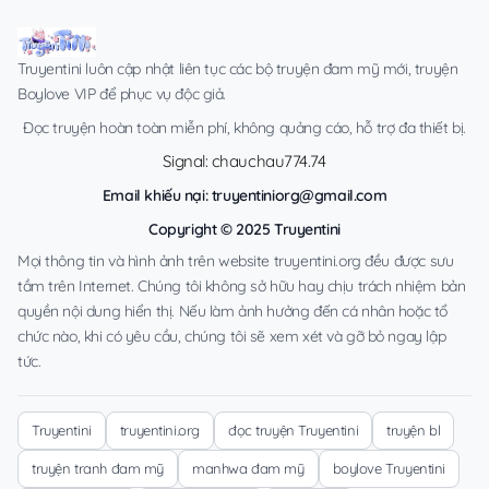
Truyentini luôn cập nhật liên tục các bộ truyện đam mỹ mới, truyện
Boylove VIP để phục vụ độc giả.
Đọc truyện hoàn toàn miễn phí, không quảng cáo, hỗ trợ đa thiết bị.
Signal: chauchau774.74
Email khiếu nại:
truyentiniorg@gmail.com
Copyright © 2025 Truyentini
Mọi thông tin và hình ảnh trên website truyentini.org đều được sưu
tầm trên Internet. Chúng tôi không sở hữu hay chịu trách nhiệm bản
quyền nội dung hiển thị. Nếu làm ảnh hưởng đến cá nhân hoặc tổ
chức nào, khi có yêu cầu, chúng tôi sẽ xem xét và gỡ bỏ ngay lập
tức.
Truyentini
truyentini.org
đọc truyện Truyentini
truyện bl
truyện tranh đam mỹ
manhwa đam mỹ
boylove Truyentini