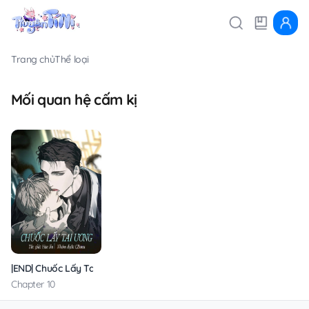
Trang chủ
Thể loại
Mối quan hệ cấm kị
|END| Chuốc Lấy Tai Ương
Chapter 10