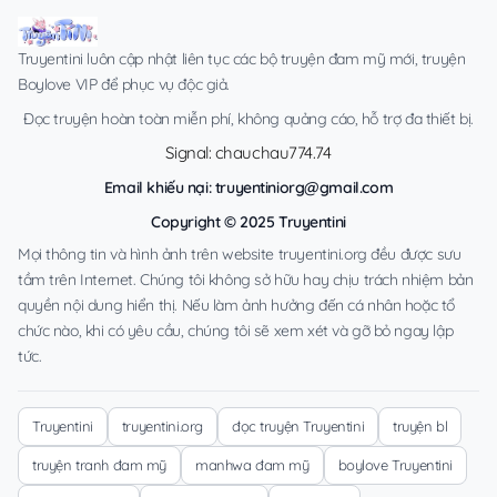
Truyentini luôn cập nhật liên tục các bộ truyện đam mỹ mới, truyện
Boylove VIP để phục vụ độc giả.
Đọc truyện hoàn toàn miễn phí, không quảng cáo, hỗ trợ đa thiết bị.
Signal: chauchau774.74
Email khiếu nại:
truyentiniorg@gmail.com
Copyright © 2025 Truyentini
Mọi thông tin và hình ảnh trên website truyentini.org đều được sưu
tầm trên Internet. Chúng tôi không sở hữu hay chịu trách nhiệm bản
quyền nội dung hiển thị. Nếu làm ảnh hưởng đến cá nhân hoặc tổ
chức nào, khi có yêu cầu, chúng tôi sẽ xem xét và gỡ bỏ ngay lập
tức.
Truyentini
truyentini.org
đọc truyện Truyentini
truyện bl
truyện tranh đam mỹ
manhwa đam mỹ
boylove Truyentini