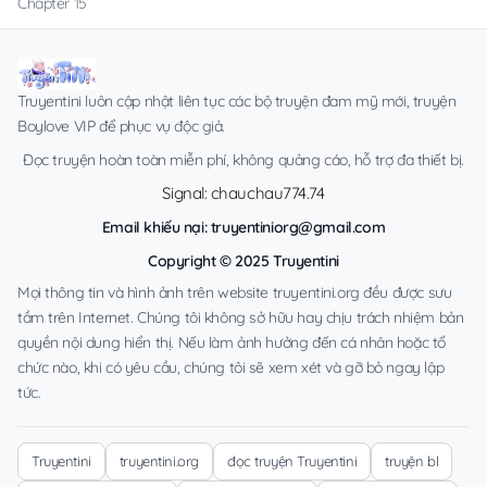
Chapter 15
Truyentini luôn cập nhật liên tục các bộ truyện đam mỹ mới, truyện
Boylove VIP để phục vụ độc giả.
Đọc truyện hoàn toàn miễn phí, không quảng cáo, hỗ trợ đa thiết bị.
Signal: chauchau774.74
Email khiếu nại:
truyentiniorg@gmail.com
Copyright © 2025 Truyentini
Mọi thông tin và hình ảnh trên website truyentini.org đều được sưu
tầm trên Internet. Chúng tôi không sở hữu hay chịu trách nhiệm bản
quyền nội dung hiển thị. Nếu làm ảnh hưởng đến cá nhân hoặc tổ
chức nào, khi có yêu cầu, chúng tôi sẽ xem xét và gỡ bỏ ngay lập
tức.
Truyentini
truyentini.org
đọc truyện Truyentini
truyện bl