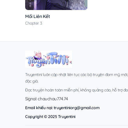
Mối Liên Kết
Chapter 3
Truyentini luôn cập nhật liên tục các bộ truyện đam mỹ mới
độc giả.
Đọc truyện hoàn toàn miễn phí, không quảng cáo, hỗ trợ đa t
Signal: chauchau774.74
Email khiếu nại:
truyentiniorg@gmail.com
Copyright © 2025 Truyentini