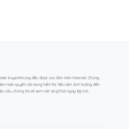
site truyentini.org đều được sưu tầm trên Internet. Chúng
hiệm bản quyền nội dung hiển thị. Nếu làm ảnh hưởng đến
êu cầu, chúng tôi sẽ xem xét và gỡ bỏ ngay lập tức.