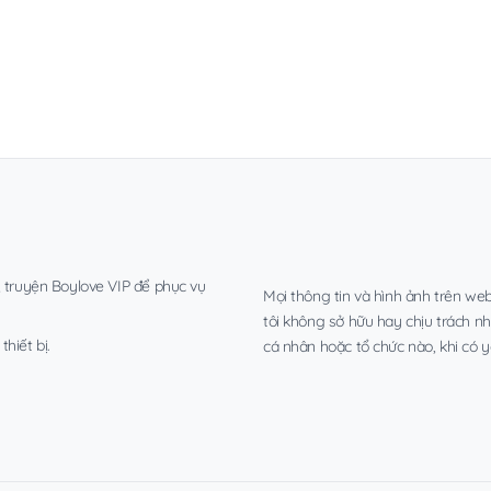
, truyện Boylove VIP để phục vụ
Mọi thông tin và hình ảnh trên web
tôi không sở hữu hay chịu trách n
hiết bị.
cá nhân hoặc tổ chức nào, khi có y