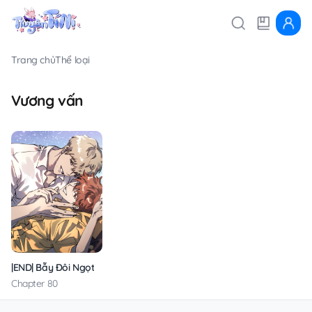
Trang chủ
Thể loại
Vương vấn
|END| Bẫy Đôi Ngọt Ngào
Chapter 80