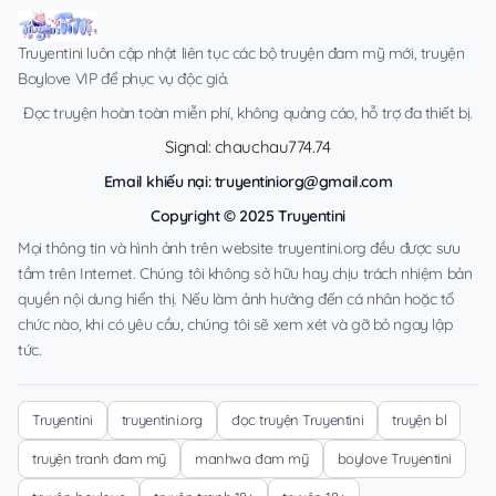
Truyentini luôn cập nhật liên tục các bộ truyện đam mỹ mới, truyện
Boylove VIP để phục vụ độc giả.
Đọc truyện hoàn toàn miễn phí, không quảng cáo, hỗ trợ đa thiết bị.
Signal: chauchau774.74
Email khiếu nại:
truyentiniorg@gmail.com
Copyright © 2025 Truyentini
Mọi thông tin và hình ảnh trên website truyentini.org đều được sưu
tầm trên Internet. Chúng tôi không sở hữu hay chịu trách nhiệm bản
quyền nội dung hiển thị. Nếu làm ảnh hưởng đến cá nhân hoặc tổ
chức nào, khi có yêu cầu, chúng tôi sẽ xem xét và gỡ bỏ ngay lập
tức.
Truyentini
truyentini.org
đọc truyện Truyentini
truyện bl
truyện tranh đam mỹ
manhwa đam mỹ
boylove Truyentini