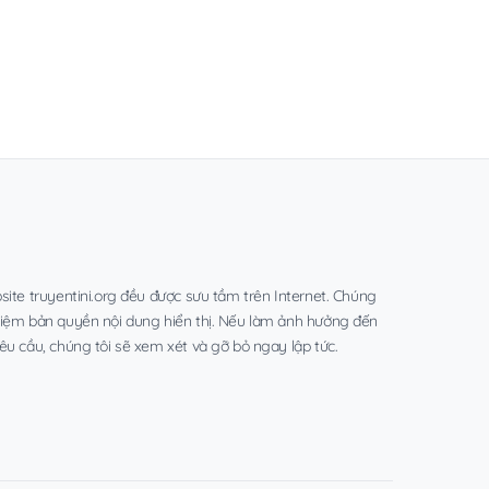
site truyentini.org đều được sưu tầm trên Internet. Chúng
hiệm bản quyền nội dung hiển thị. Nếu làm ảnh hưởng đến
êu cầu, chúng tôi sẽ xem xét và gỡ bỏ ngay lập tức.