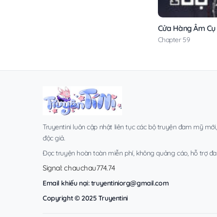
Cửa Hàng Âm Cụ
Chapter 59
Truyentini luôn cập nhật liên tục các bộ truyện đam mỹ mới
độc giả.
Đọc truyện hoàn toàn miễn phí, không quảng cáo, hỗ trợ đa t
Signal: chauchau774.74
Email khiếu nại:
truyentiniorg@gmail.com
Copyright © 2025 Truyentini