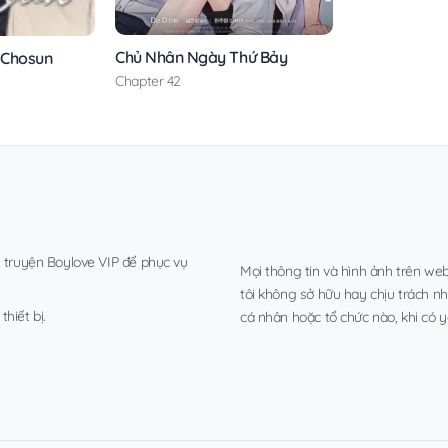
Chủ Nhân Ngày Thứ Bảy
 Chosun
Chapter 42
, truyện Boylove VIP để phục vụ
Mọi thông tin và hình ảnh trên web
tôi không sở hữu hay chịu trách n
hiết bị.
cá nhân hoặc tổ chức nào, khi có y