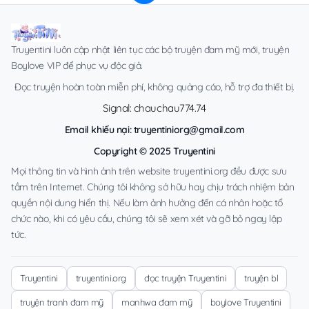
Truyentini luôn cập nhật liên tục các bộ truyện đam mỹ mới, truyện
Boylove VIP để phục vụ độc giả.
Đọc truyện hoàn toàn miễn phí, không quảng cáo, hỗ trợ đa thiết bị.
Signal: chauchau774.74
Email khiếu nại:
truyentiniorg@gmail.com
Copyright © 2025 Truyentini
Mọi thông tin và hình ảnh trên website truyentini.org đều được sưu
tầm trên Internet. Chúng tôi không sở hữu hay chịu trách nhiệm bản
quyền nội dung hiển thị. Nếu làm ảnh hưởng đến cá nhân hoặc tổ
chức nào, khi có yêu cầu, chúng tôi sẽ xem xét và gỡ bỏ ngay lập
tức.
Truyentini
truyentini.org
đọc truyện Truyentini
truyện bl
truyện tranh đam mỹ
manhwa đam mỹ
boylove Truyentini