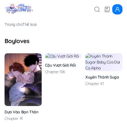
Trang chủ
Thể loại
Boyloves
Cậu Vượt Giới Rồi
Chapter 106
Xuyên Thành Sugar Ba
Chapter 47
Dựa Vào Bạn Thân Từ Nhỏ Tôi Trở Thành Đỉnh Cấp Hướng Đạo
Chapter 74