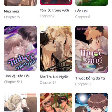
Tàn lửa trong vườn hoa cô ngạo
Lần Hai
Mùa mưa
Chapter 2
Chapter 8
Chapter 15
Tinh Vệ Điền Hải
Sắc Thu Nơi Nghĩa Trang
Thuốc Đắng Dã Tật
Chapter 54.1
Chapter 54
Chapter 19