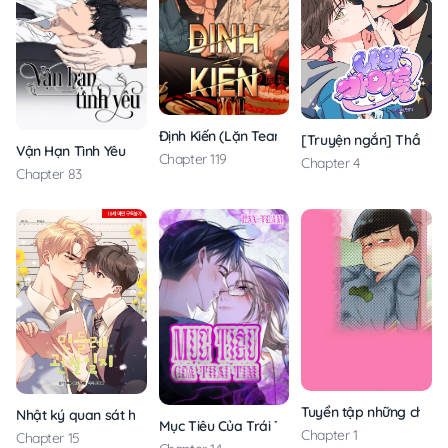
Định Kiến (Lặn Team)
[Truyện ngắn] Thần tượ
Vận Hạn Tình Yêu
Chapter 119
Chapter 4
Chapter 83
Tuyển tập những chàng 
Nhật ký quan sát hoa bồ công anh
Mục Tiêu Của Trái Tim
Chapter 1
Chapter 15