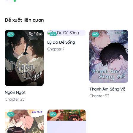
Đề xuất liên quan
MỚI
MỚI
MỚI
Lý Do Để Sống
Chapter 7
Thanh Âm Sóng Vỗ
Ngòn Ngọt
Chapter 53
Chapter 25
MỚI
MỚI