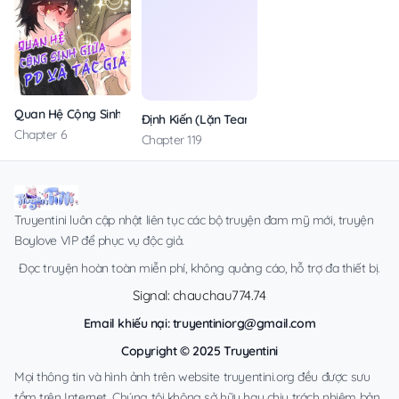
Quan Hệ Cộng Sinh Giữa PD Và Tác Giả
Định Kiến (Lặn Team)
Chapter 6
Chapter 119
Truyentini luôn cập nhật liên tục các bộ truyện đam mỹ mới, truyện
Boylove VIP để phục vụ độc giả.
Đọc truyện hoàn toàn miễn phí, không quảng cáo, hỗ trợ đa thiết bị.
Signal: chauchau774.74
Email khiếu nại:
truyentiniorg@gmail.com
Copyright © 2025 Truyentini
Mọi thông tin và hình ảnh trên website truyentini.org đều được sưu
tầm trên Internet. Chúng tôi không sở hữu hay chịu trách nhiệm bản