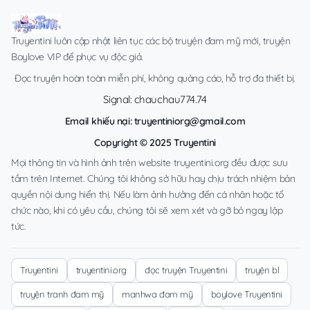
Truyentini luôn cập nhật liên tục các bộ truyện đam mỹ mới, truyện
Boylove VIP để phục vụ độc giả.
Đọc truyện hoàn toàn miễn phí, không quảng cáo, hỗ trợ đa thiết bị.
Signal: chauchau774.74
Email khiếu nại:
truyentiniorg@gmail.com
Copyright © 2025 Truyentini
Mọi thông tin và hình ảnh trên website truyentini.org đều được sưu
tầm trên Internet. Chúng tôi không sở hữu hay chịu trách nhiệm bản
quyền nội dung hiển thị. Nếu làm ảnh hưởng đến cá nhân hoặc tổ
chức nào, khi có yêu cầu, chúng tôi sẽ xem xét và gỡ bỏ ngay lập
tức.
Truyentini
truyentini.org
đọc truyện Truyentini
truyện bl
truyện tranh đam mỹ
manhwa đam mỹ
boylove Truyentini