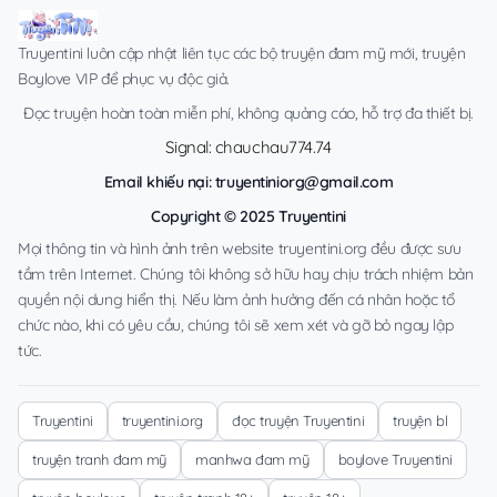
Truyentini luôn cập nhật liên tục các bộ truyện đam mỹ mới, truyện
Boylove VIP để phục vụ độc giả.
Đọc truyện hoàn toàn miễn phí, không quảng cáo, hỗ trợ đa thiết bị.
Signal: chauchau774.74
Email khiếu nại:
truyentiniorg@gmail.com
Copyright © 2025 Truyentini
Mọi thông tin và hình ảnh trên website truyentini.org đều được sưu
tầm trên Internet. Chúng tôi không sở hữu hay chịu trách nhiệm bản
quyền nội dung hiển thị. Nếu làm ảnh hưởng đến cá nhân hoặc tổ
chức nào, khi có yêu cầu, chúng tôi sẽ xem xét và gỡ bỏ ngay lập
tức.
Truyentini
truyentini.org
đọc truyện Truyentini
truyện bl
truyện tranh đam mỹ
manhwa đam mỹ
boylove Truyentini