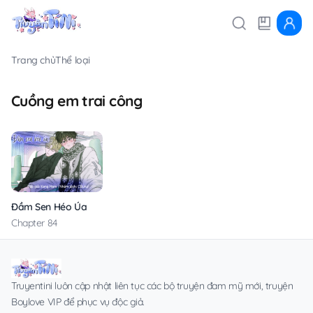
Trang chủ
Thể loại
Cuồng em trai công
Đầm Sen Héo Úa
Chapter 84
Truyentini luôn cập nhật liên tục các bộ truyện đam mỹ mới, truyện
Boylove VIP để phục vụ độc giả.