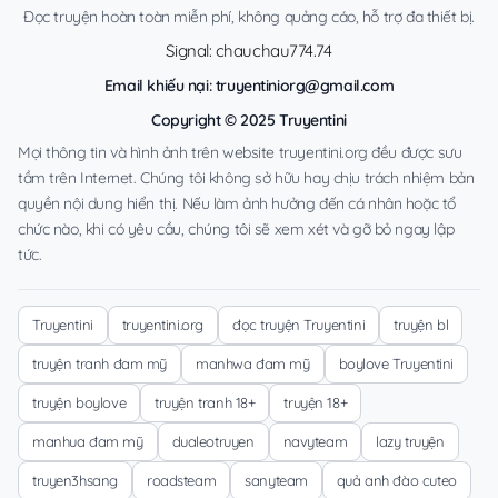
Đọc truyện hoàn toàn miễn phí, không quảng cáo, hỗ trợ đa thiết bị.
Signal: chauchau774.74
Email khiếu nại:
truyentiniorg@gmail.com
Copyright © 2025 Truyentini
Mọi thông tin và hình ảnh trên website truyentini.org đều được sưu
tầm trên Internet. Chúng tôi không sở hữu hay chịu trách nhiệm bản
quyền nội dung hiển thị. Nếu làm ảnh hưởng đến cá nhân hoặc tổ
chức nào, khi có yêu cầu, chúng tôi sẽ xem xét và gỡ bỏ ngay lập
tức.
Truyentini
truyentini.org
đọc truyện Truyentini
truyện bl
truyện tranh đam mỹ
manhwa đam mỹ
boylove Truyentini
truyện boylove
truyện tranh 18+
truyện 18+
manhua đam mỹ
dualeotruyen
navyteam
lazy truyện
truyen3hsang
roadsteam
sanyteam
quả anh đào cuteo