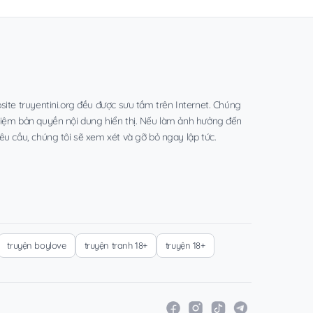
site truyentini.org đều được sưu tầm trên Internet. Chúng
hiệm bản quyền nội dung hiển thị. Nếu làm ảnh hưởng đến
êu cầu, chúng tôi sẽ xem xét và gỡ bỏ ngay lập tức.
truyện boylove
truyện tranh 18+
truyện 18+