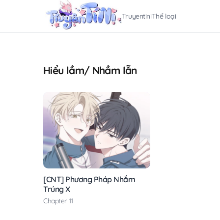
Truyentini
Thể loại
Hiểu lầm/ Nhầm lẫn
[CNT] Phương Pháp Nhắm
Trúng X
Chapter 11