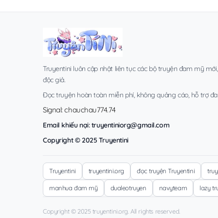
Truyentini luôn cập nhật liên tục các bộ truyện đam mỹ mới
độc giả.
Đọc truyện hoàn toàn miễn phí, không quảng cáo, hỗ trợ đa t
Signal: chauchau774.74
Email khiếu nại:
truyentiniorg@gmail.com
Copyright © 2025 Truyentini
Truyentini
truyentini.org
đọc truyện Truyentini
tru
manhua đam mỹ
dualeotruyen
navyteam
lazy t
Copyright © 2025 truyentini.org. All rights reserved.