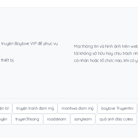
, truyện Boylove VIP để phục vụ
Mọi thông tin và hình ảnh trên web
tôi không sở hữu hay chịu trách n
hiết bị.
cá nhân hoặc tổ chức nào, khi có y
yện bl
truyện tranh đam mỹ
manhwa đam mỹ
boylove Truyentini
ruyện
truyen3hsang
roadsteam
sanyteam
quả anh đào cuteo