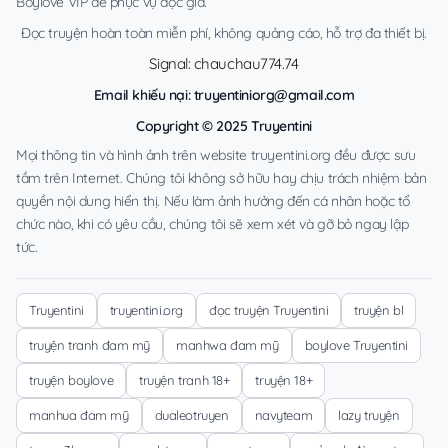
Boylove VIP để phục vụ độc giả.
Đọc truyện hoàn toàn miễn phí, không quảng cáo, hỗ trợ đa thiết bị.
Signal: chauchau774.74
Email khiếu nại:
truyentiniorg@gmail.com
Copyright © 2025 Truyentini
Mọi thông tin và hình ảnh trên website truyentini.org đều được sưu
tầm trên Internet. Chúng tôi không sở hữu hay chịu trách nhiệm bản
quyền nội dung hiển thị. Nếu làm ảnh hưởng đến cá nhân hoặc tổ
chức nào, khi có yêu cầu, chúng tôi sẽ xem xét và gỡ bỏ ngay lập
tức.
Truyentini
truyentini.org
đọc truyện Truyentini
truyện bl
truyện tranh đam mỹ
manhwa đam mỹ
boylove Truyentini
truyện boylove
truyện tranh 18+
truyện 18+
manhua đam mỹ
dualeotruyen
navyteam
lazy truyện