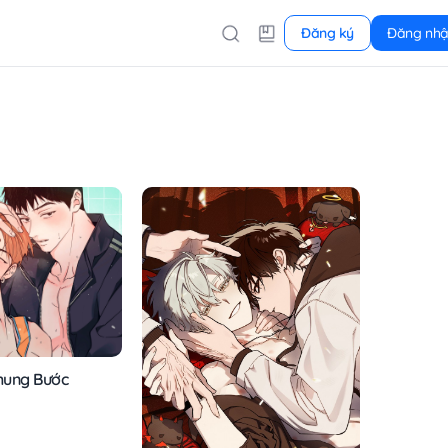
Đăng ký
Đăng nh
hung Bước