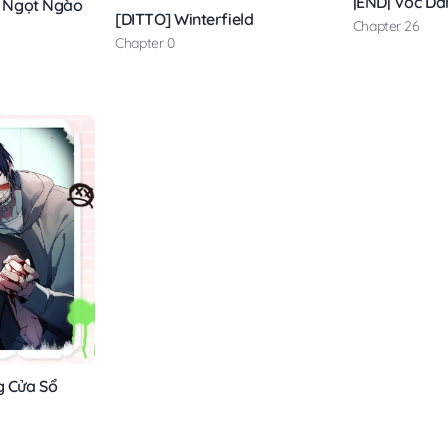
|END| Vóc Dá
ri Ngọt Ngào
[DITTO] Winterfield
Chapter 26
Chapter 0
 Cửa Sổ