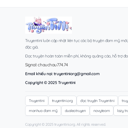
Truyentini luôn cập nhật liên tục các bộ truyện đam mỹ mới
độc giả.
Đọc truyện hoàn toàn miễn phí, không quảng cáo, hỗ trợ đa t
Signal: chauchau774.74
Email khiếu nại:
truyentiniorg@gmail.com
Copyright © 2025 Truyentini
Truyentini
truyentini.org
đọc truyện Truyentini
tru
manhua đam mỹ
dualeotruyen
navyteam
lazy t
Copyright © 2025 truyentini.org. All rights reserved.