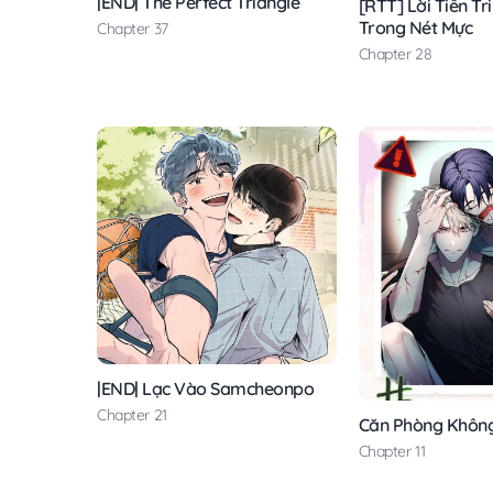
|END| The Perfect Triangle
[RTT] Lời Tiên T
Trong Nét Mực
Chapter 37
Chapter 28
|END| Lạc Vào Samcheonpo
Chapter 21
Căn Phòng Không
Chapter 11