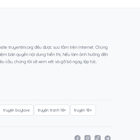
site truyentini.org đều được sưu tầm trên Internet. Chúng
hiệm bản quyền nội dung hiển thị. Nếu làm ảnh hưởng đến
êu cầu, chúng tôi sẽ xem xét và gỡ bỏ ngay lập tức.
truyện boylove
truyện tranh 18+
truyện 18+