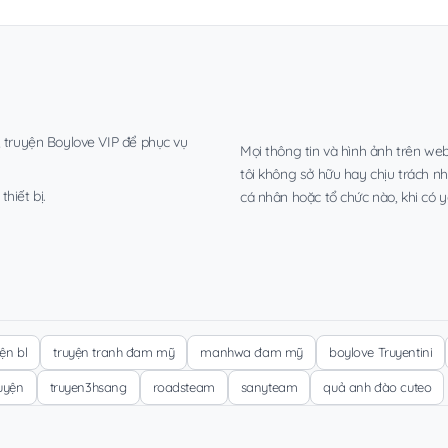
, truyện Boylove VIP để phục vụ
Mọi thông tin và hình ảnh trên web
tôi không sở hữu hay chịu trách n
hiết bị.
cá nhân hoặc tổ chức nào, khi có y
yện bl
truyện tranh đam mỹ
manhwa đam mỹ
boylove Truyentini
ruyện
truyen3hsang
roadsteam
sanyteam
quả anh đào cuteo