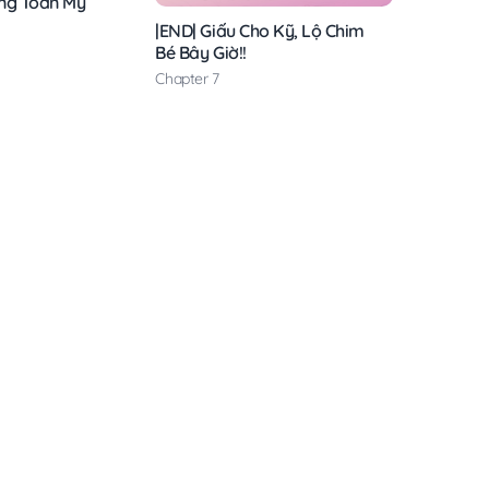
ng Toàn Mỹ
|END| Giấu Cho Kỹ, Lộ Chim
Bé Bây Giờ!!
Chapter 7