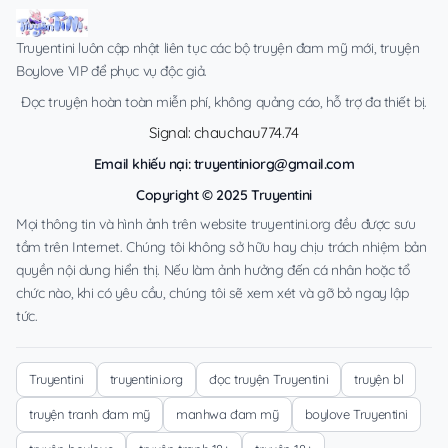
Truyentini luôn cập nhật liên tục các bộ truyện đam mỹ mới, truyện
Boylove VIP để phục vụ độc giả.
Đọc truyện hoàn toàn miễn phí, không quảng cáo, hỗ trợ đa thiết bị.
Signal: chauchau774.74
Email khiếu nại:
truyentiniorg@gmail.com
Copyright © 2025 Truyentini
Mọi thông tin và hình ảnh trên website truyentini.org đều được sưu
tầm trên Internet. Chúng tôi không sở hữu hay chịu trách nhiệm bản
quyền nội dung hiển thị. Nếu làm ảnh hưởng đến cá nhân hoặc tổ
chức nào, khi có yêu cầu, chúng tôi sẽ xem xét và gỡ bỏ ngay lập
tức.
Truyentini
truyentini.org
đọc truyện Truyentini
truyện bl
truyện tranh đam mỹ
manhwa đam mỹ
boylove Truyentini