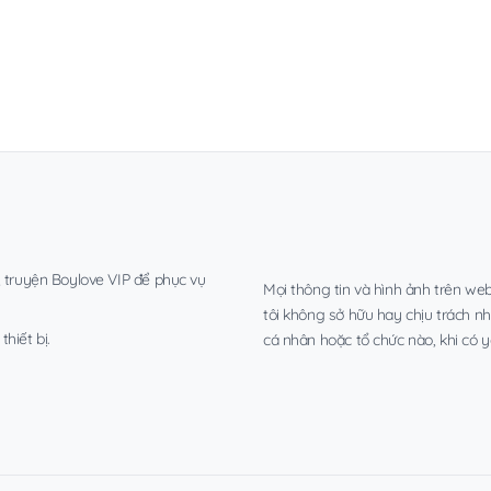
, truyện Boylove VIP để phục vụ
Mọi thông tin và hình ảnh trên web
tôi không sở hữu hay chịu trách n
hiết bị.
cá nhân hoặc tổ chức nào, khi có y