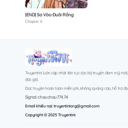
|END| Sa Vào Đuôi Rồng
Chapter 6
Truyentini luôn cập nhật liên tục các bộ truyện đam mỹ mới
độc giả.
Đọc truyện hoàn toàn miễn phí, không quảng cáo, hỗ trợ đa t
Signal: chauchau774.74
Email khiếu nại:
truyentiniorg@gmail.com
Copyright © 2025 Truyentini