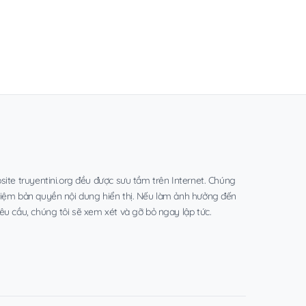
site truyentini.org đều được sưu tầm trên Internet. Chúng
hiệm bản quyền nội dung hiển thị. Nếu làm ảnh hưởng đến
êu cầu, chúng tôi sẽ xem xét và gỡ bỏ ngay lập tức.