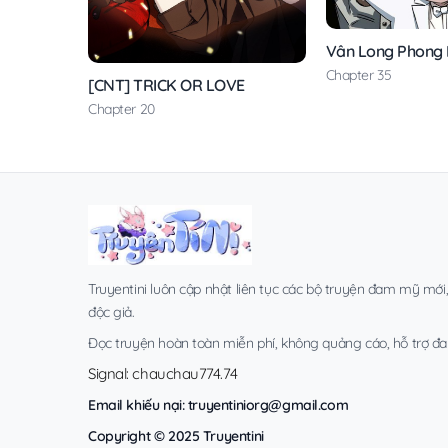
Vân Long Phong
Chapter 35
[CNT] TRICK OR LOVE
Chapter 20
Truyentini luôn cập nhật liên tục các bộ truyện đam mỹ mới
độc giả.
Đọc truyện hoàn toàn miễn phí, không quảng cáo, hỗ trợ đa t
Signal: chauchau774.74
Email khiếu nại:
truyentiniorg@gmail.com
Copyright © 2025 Truyentini