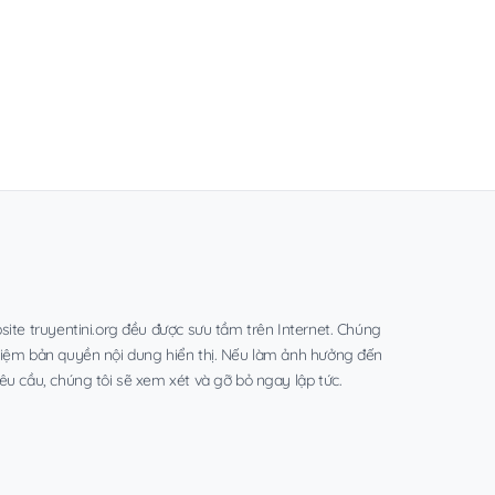
site truyentini.org đều được sưu tầm trên Internet. Chúng
hiệm bản quyền nội dung hiển thị. Nếu làm ảnh hưởng đến
êu cầu, chúng tôi sẽ xem xét và gỡ bỏ ngay lập tức.