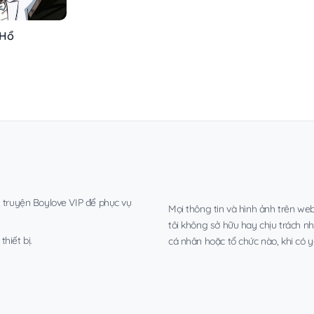
 Hổ
, truyện Boylove VIP để phục vụ
Mọi thông tin và hình ảnh trên web
tôi không sở hữu hay chịu trách n
hiết bị.
cá nhân hoặc tổ chức nào, khi có y