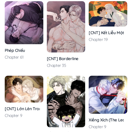
[CNT] Kết Liễu Một Vị 
Chapter 19
Phép Chiếu
Chapter 61
[CNT] Borderline
Chapter 35
[CNT] Lớn Lên Trong Mạnh Khỏe
Chapter 9
Xiềng Xích (The Leashe
Chapter 9