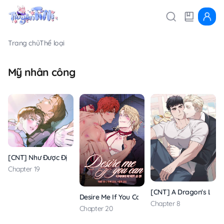
Trang chủ
Thể loại
Mỹ nhân công
[CNT] Như Được Định Sẵn
Chapter 19
[CNT] A Dragon's Love
Desire Me If You Can
Chapter 8
Chapter 20