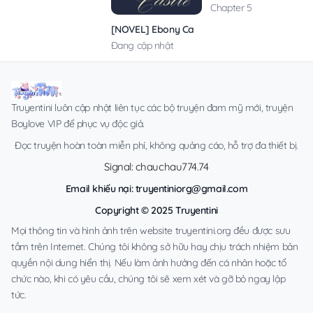
Chapter 5
[NOVEL] Ebony Castle
Đang cập nhật
Truyentini luôn cập nhật liên tục các bộ truyện đam mỹ mới, truyện
Boylove VIP để phục vụ độc giả.
Đọc truyện hoàn toàn miễn phí, không quảng cáo, hỗ trợ đa thiết bị.
Signal: chauchau774.74
Email khiếu nại:
truyentiniorg@gmail.com
Copyright © 2025 Truyentini
Mọi thông tin và hình ảnh trên website truyentini.org đều được sưu
tầm trên Internet. Chúng tôi không sở hữu hay chịu trách nhiệm bản
quyền nội dung hiển thị. Nếu làm ảnh hưởng đến cá nhân hoặc tổ
chức nào, khi có yêu cầu, chúng tôi sẽ xem xét và gỡ bỏ ngay lập
tức.