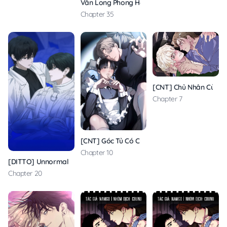
Vân Long Phong Hổ
Chapter 35
[CNT] Chủ Nhân Của C
Chapter 7
[CNT] Góc Tủ Có Chàng Hầu Gái
Chapter 10
[DITTO] Unnormal
Chapter 20