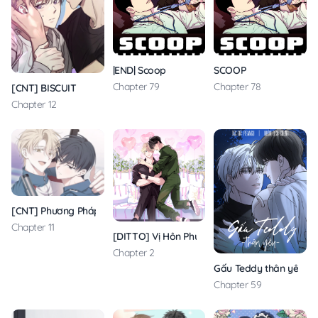
|END| Scoop
SCOOP
Chapter 79
Chapter 78
[CNT] BISCUIT
Chapter 12
[CNT] Phương Pháp Nhắm Trúng X
Chapter 11
[DITTO] Vị Hôn Phu Dễ Xấu Hổ Của Tôi
Chapter 2
Gấu Teddy thân yêu
Chapter 59