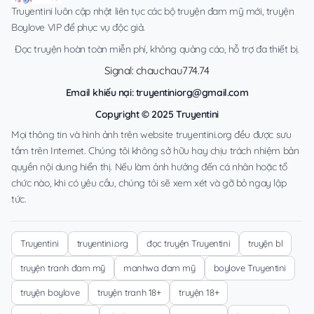
Truyentini luôn cập nhật liên tục các bộ truyện đam mỹ mới, truyện
Boylove VIP để phục vụ độc giả.
Đọc truyện hoàn toàn miễn phí, không quảng cáo, hỗ trợ đa thiết bị.
Signal: chauchau774.74
Email khiếu nại:
truyentiniorg@gmail.com
Copyright © 2025 Truyentini
Mọi thông tin và hình ảnh trên website truyentini.org đều được sưu
tầm trên Internet. Chúng tôi không sở hữu hay chịu trách nhiệm bản
quyền nội dung hiển thị. Nếu làm ảnh hưởng đến cá nhân hoặc tổ
chức nào, khi có yêu cầu, chúng tôi sẽ xem xét và gỡ bỏ ngay lập
tức.
Truyentini
truyentini.org
đọc truyện Truyentini
truyện bl
truyện tranh đam mỹ
manhwa đam mỹ
boylove Truyentini
truyện boylove
truyện tranh 18+
truyện 18+