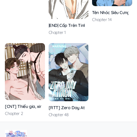
Tên Nhóc Siêu Cưng Củ
Chapter 14
|END| Cấp Trên Tinh Quái
Chapter 1
[CNT] Thiếu gia, xin hãy kiềm chế!
[RTT] Zero Day Attack
Chapter 2
Chapter 48