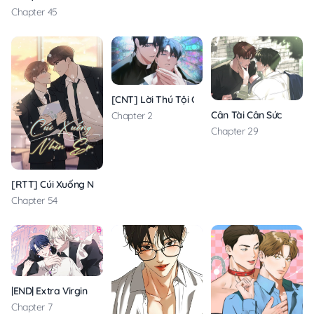
Chapter 45
[CNT] Lời Thú Tội Cấm Kị
Cân Tài Cân Sức
Chapter 2
Chapter 29
[RTT] Cúi Xuống Nhìn Em
Chapter 54
|END| Extra Virgin
Chapter 7