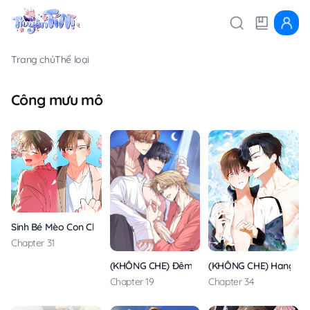
Trang chủ
Thể loại
Công mưu mô
Sinh Bé Mèo Con Cho Tôi Nhanh!
Chapter 31
(KHÔNG CHE) Đêm Hồng Ân
(KHÔNG CHE) Hang Th
Chapter 19
Chapter 34