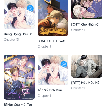
[CNT] Chủ Nhân Của C
Chapter 7
Rung Động Đầu Đời
Chapter 13
SONG OF THE WASTELAND
Chapter 1
[RTT] Hắc Mộc Mã
Chapter 1
Tần Số Tình Đầu
Chapter 1
Bí Mật Của Mái Tóc