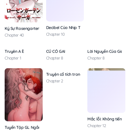
Decibel Của Nhịp Tim
Ký Sự Rosengarten
Chapter 10
Chapter 40
Truyên A È
CÚ CÓ GAI
Lời Nguyền Của Gió
Chapter 1
Chapter 8
Chapter 8
Truyện cổ tích trong lòng mèo
Chapter 2
Mắc lỗi: Không tiến thì l
Chapter 12
Tuyển Tập GL Ngắn Nhà Mèo Méo Meo Mèo Meo