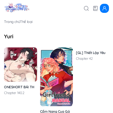
Trang chủ
Thể loại
Yuri
[GL] Thiết Lập Yêu Cầu
Chapter 42
ONESHORT BÁI THIẾN
Chapter 140.2
Cẩm Nang Cua Gái