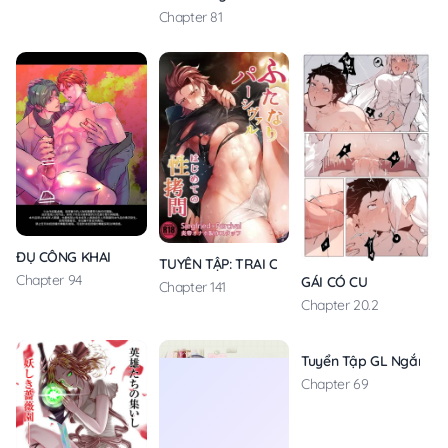
Chapter 81
ĐỤ CÔNG KHAI
TUYỂN TẬP: TRAI CÓ LỒN
Chapter 94
GÁI CÓ CU
Chapter 141
Chapter 20.2
Tuyển Tập GL Ngắn 18
Chapter 69