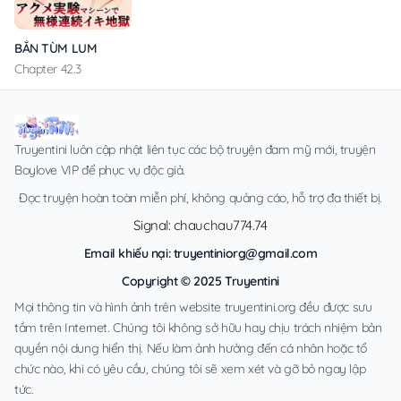
BẮN TÙM LUM
Chapter 42.3
Truyentini luôn cập nhật liên tục các bộ truyện đam mỹ mới, truyện
Boylove VIP để phục vụ độc giả.
Đọc truyện hoàn toàn miễn phí, không quảng cáo, hỗ trợ đa thiết bị.
Signal: chauchau774.74
Email khiếu nại:
truyentiniorg@gmail.com
Copyright © 2025 Truyentini
Mọi thông tin và hình ảnh trên website truyentini.org đều được sưu
tầm trên Internet. Chúng tôi không sở hữu hay chịu trách nhiệm bản
quyền nội dung hiển thị. Nếu làm ảnh hưởng đến cá nhân hoặc tổ
chức nào, khi có yêu cầu, chúng tôi sẽ xem xét và gỡ bỏ ngay lập
tức.