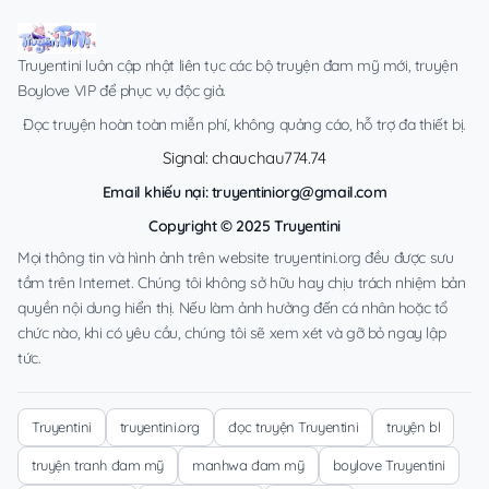
Truyentini luôn cập nhật liên tục các bộ truyện đam mỹ mới, truyện
Boylove VIP để phục vụ độc giả.
Đọc truyện hoàn toàn miễn phí, không quảng cáo, hỗ trợ đa thiết bị.
Signal: chauchau774.74
Email khiếu nại:
truyentiniorg@gmail.com
Copyright © 2025 Truyentini
Mọi thông tin và hình ảnh trên website truyentini.org đều được sưu
tầm trên Internet. Chúng tôi không sở hữu hay chịu trách nhiệm bản
quyền nội dung hiển thị. Nếu làm ảnh hưởng đến cá nhân hoặc tổ
chức nào, khi có yêu cầu, chúng tôi sẽ xem xét và gỡ bỏ ngay lập
tức.
Truyentini
truyentini.org
đọc truyện Truyentini
truyện bl
truyện tranh đam mỹ
manhwa đam mỹ
boylove Truyentini