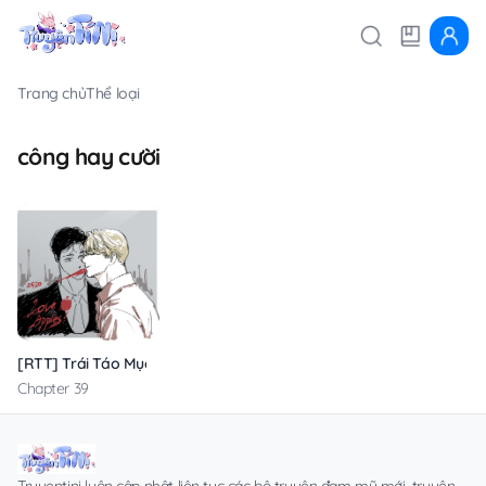
Trang chủ
Thể loại
công hay cười
[RTT] Trái Táo Mục Rữa
Chapter 39
Truyentini luôn cập nhật liên tục các bộ truyện đam mỹ mới, truyện