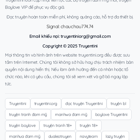
Boylove VIP để phục vụ độc giả.
Đọc truyện hoàn toàn miễn phí, không quảng cáo, hỗ trợ đa thiết bị.
Signal: chauchau774.74
Email khiếu nại:
truyentiniorg@gmail.com
Copyright © 2025 Truyentini
Mọi thông tin và hình ảnh trên website truyentini.org đều được sưu
tầm trên Internet. Chúng tôi không sở hữu hay chịu trách nhiệm bản
quyền nội dung hiển thị. Nếu làm ảnh hưởng đến cá nhân hoặc tổ
chức nào, khi có yêu cầu, chúng tôi sẽ xem xét và gỡ bỏ ngay lập
tức.
Truyentini
truyentini.org
đọc truyện Truyentini
truyện bl
truyện tranh đam mỹ
manhwa đam mỹ
boylove Truyentini
truyện boylove
truyện tranh 18+
truyện 18+
manhua đam mỹ
dualeotruyen
navyteam
lazy truyện