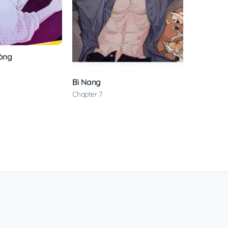
òng
Bì Nang
Chapter 7