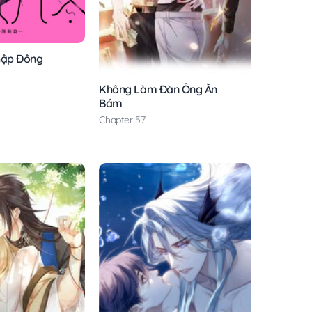
hập Đông
Không Làm Đàn Ông Ăn
Bám
Chapter 57