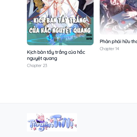
Phản phái hữu th
Chapter 14
Kịch bản tẩy trắng của hắc
nguyệt quang
Chapter 23