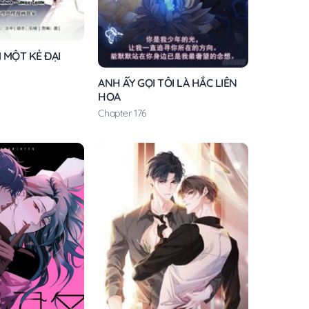
M MỘT KẺ ĐẠI
ANH ẤY GỌI TÔI LÀ HẮC LIÊN
HOA
Chapter 176