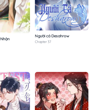
Người cá Desahrow
 Nhận
Chapter 37