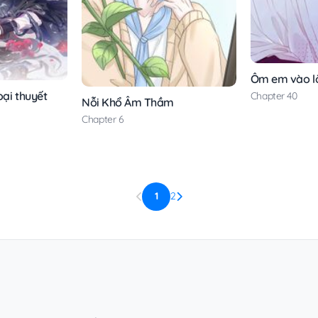
Ôm em vào l
oại thuyết
Chapter 40
Nỗi Khổ Âm Thầm
Chapter 6
1
2