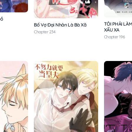
Đồ
TÔI PHẢI LÀ
Bố Vợ Đại Nhân Là Bà Xã
XẤU XA
Chapter 234
Chapter 196