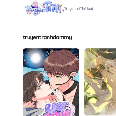
Truyentini
Thể loại
truyentranhdammy