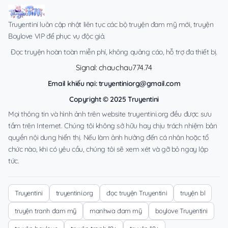
Truyentini luôn cập nhật liên tục các bộ truyện đam mỹ mới, truyện
Boylove VIP để phục vụ độc giả.
Đọc truyện hoàn toàn miễn phí, không quảng cáo, hỗ trợ đa thiết bị.
Signal: chauchau774.74
Email khiếu nại:
truyentiniorg@gmail.com
Copyright © 2025 Truyentini
Mọi thông tin và hình ảnh trên website truyentini.org đều được sưu
tầm trên Internet. Chúng tôi không sở hữu hay chịu trách nhiệm bản
quyền nội dung hiển thị. Nếu làm ảnh hưởng đến cá nhân hoặc tổ
chức nào, khi có yêu cầu, chúng tôi sẽ xem xét và gỡ bỏ ngay lập
tức.
Truyentini
truyentini.org
đọc truyện Truyentini
truyện bl
truyện tranh đam mỹ
manhwa đam mỹ
boylove Truyentini