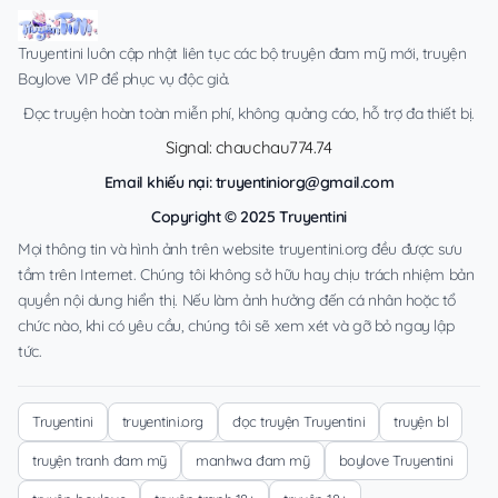
Truyentini luôn cập nhật liên tục các bộ truyện đam mỹ mới, truyện
Boylove VIP để phục vụ độc giả.
Đọc truyện hoàn toàn miễn phí, không quảng cáo, hỗ trợ đa thiết bị.
Signal: chauchau774.74
Email khiếu nại:
truyentiniorg@gmail.com
Copyright © 2025 Truyentini
Mọi thông tin và hình ảnh trên website truyentini.org đều được sưu
tầm trên Internet. Chúng tôi không sở hữu hay chịu trách nhiệm bản
quyền nội dung hiển thị. Nếu làm ảnh hưởng đến cá nhân hoặc tổ
chức nào, khi có yêu cầu, chúng tôi sẽ xem xét và gỡ bỏ ngay lập
tức.
Truyentini
truyentini.org
đọc truyện Truyentini
truyện bl
truyện tranh đam mỹ
manhwa đam mỹ
boylove Truyentini