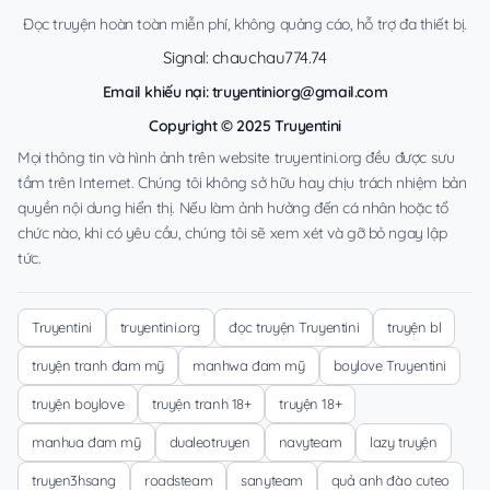
Đọc truyện hoàn toàn miễn phí, không quảng cáo, hỗ trợ đa thiết bị.
Signal: chauchau774.74
Email khiếu nại:
truyentiniorg@gmail.com
Copyright © 2025 Truyentini
Mọi thông tin và hình ảnh trên website truyentini.org đều được sưu
tầm trên Internet. Chúng tôi không sở hữu hay chịu trách nhiệm bản
quyền nội dung hiển thị. Nếu làm ảnh hưởng đến cá nhân hoặc tổ
chức nào, khi có yêu cầu, chúng tôi sẽ xem xét và gỡ bỏ ngay lập
tức.
Truyentini
truyentini.org
đọc truyện Truyentini
truyện bl
truyện tranh đam mỹ
manhwa đam mỹ
boylove Truyentini
truyện boylove
truyện tranh 18+
truyện 18+
manhua đam mỹ
dualeotruyen
navyteam
lazy truyện
truyen3hsang
roadsteam
sanyteam
quả anh đào cuteo