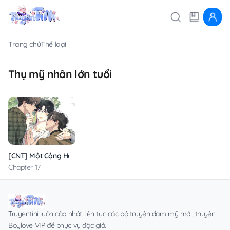
Trang chủ
Thể loại
Thụ mỹ nhân lớn tuổi
[CNT] Một Cộng Hai
Chapter 17
Truyentini luôn cập nhật liên tục các bộ truyện đam mỹ mới, truyện
Boylove VIP để phục vụ độc giả.