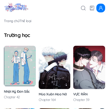
Trang chủ
Thể loại
Trường học
Nhật Ký Đơn Sắc
Mùa Xuân Hoa Nở
VỰC RẮN
Chapter 42
Chapter 164
Chapter 39