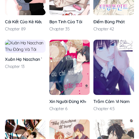
Cái Kết Của Kẻ Kiêu Ngạo
Bạn Tình Của Tôi
Điểm Bùng Phát
Chapter 89
Chapter 35
Chapter 42
Xuân Hạ Nacchan Thu Đông Và Tôi
Chapter 13
Xin Người Đừng Khóc Dù Chỉ Trong Giấc Mơ
Trầm Cảm Vì Nam Sinh
Chapter 6
Chapter 4.5