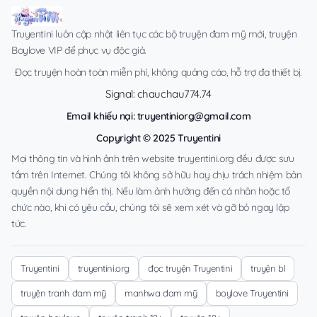
Truyentini luôn cập nhật liên tục các bộ truyện đam mỹ mới, truyện
Boylove VIP để phục vụ độc giả.
Đọc truyện hoàn toàn miễn phí, không quảng cáo, hỗ trợ đa thiết bị.
Signal: chauchau774.74
Email khiếu nại:
truyentiniorg@gmail.com
Copyright © 2025 Truyentini
Mọi thông tin và hình ảnh trên website truyentini.org đều được sưu
tầm trên Internet. Chúng tôi không sở hữu hay chịu trách nhiệm bản
quyền nội dung hiển thị. Nếu làm ảnh hưởng đến cá nhân hoặc tổ
chức nào, khi có yêu cầu, chúng tôi sẽ xem xét và gỡ bỏ ngay lập
tức.
Truyentini
truyentini.org
đọc truyện Truyentini
truyện bl
truyện tranh đam mỹ
manhwa đam mỹ
boylove Truyentini