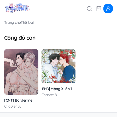
Trang chủ
Thể loại
Công đô con
|END| Mộng Xuân Thì
Chapter 8
[CNT] Borderline
Chapter 35