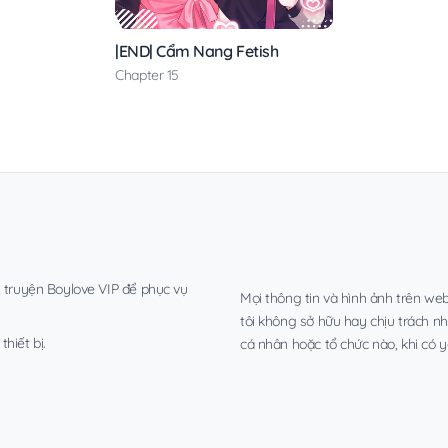
|END| Cẩm Nang Fetish
Chapter 15
, truyện Boylove VIP để phục vụ
Mọi thông tin và hình ảnh trên web
tôi không sở hữu hay chịu trách n
hiết bị.
cá nhân hoặc tổ chức nào, khi có y