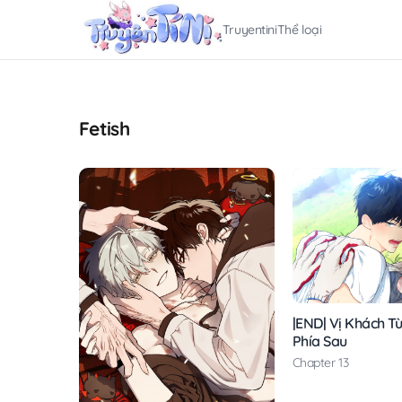
Truyentini
Thể loại
Fetish
|END| Vị Khách T
Phía Sau
Chapter 13