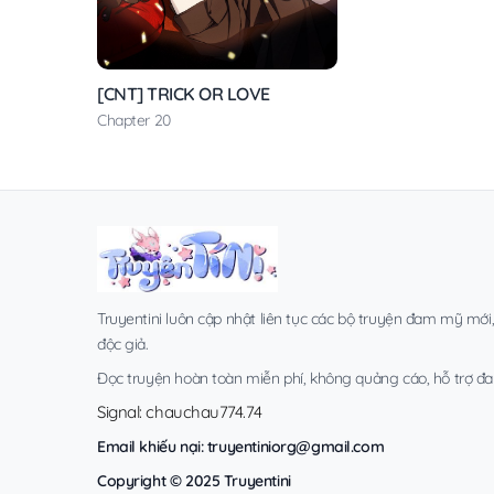
[CNT] TRICK OR LOVE
Chapter 20
Truyentini luôn cập nhật liên tục các bộ truyện đam mỹ mới
độc giả.
Đọc truyện hoàn toàn miễn phí, không quảng cáo, hỗ trợ đa t
Signal: chauchau774.74
Email khiếu nại:
truyentiniorg@gmail.com
Copyright © 2025 Truyentini