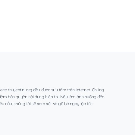
site truyentini.org đều được sưu tầm trên Internet. Chúng
hiệm bản quyền nội dung hiển thị. Nếu làm ảnh hưởng đến
êu cầu, chúng tôi sẽ xem xét và gỡ bỏ ngay lập tức.