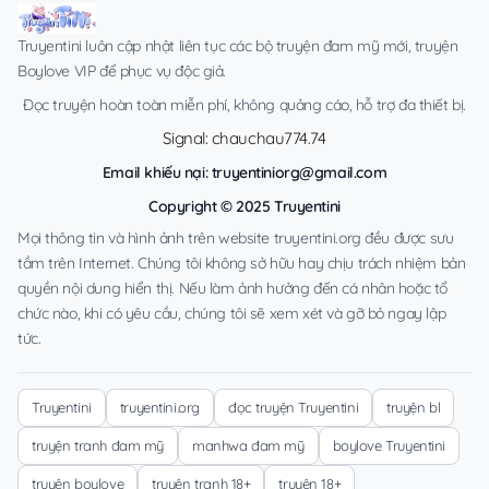
Truyentini luôn cập nhật liên tục các bộ truyện đam mỹ mới, truyện
Boylove VIP để phục vụ độc giả.
Đọc truyện hoàn toàn miễn phí, không quảng cáo, hỗ trợ đa thiết bị.
Signal: chauchau774.74
Email khiếu nại:
truyentiniorg@gmail.com
Copyright © 2025 Truyentini
Mọi thông tin và hình ảnh trên website truyentini.org đều được sưu
tầm trên Internet. Chúng tôi không sở hữu hay chịu trách nhiệm bản
quyền nội dung hiển thị. Nếu làm ảnh hưởng đến cá nhân hoặc tổ
chức nào, khi có yêu cầu, chúng tôi sẽ xem xét và gỡ bỏ ngay lập
tức.
Truyentini
truyentini.org
đọc truyện Truyentini
truyện bl
truyện tranh đam mỹ
manhwa đam mỹ
boylove Truyentini
truyện boylove
truyện tranh 18+
truyện 18+