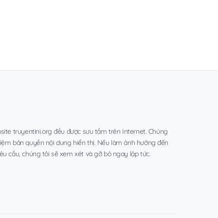
site truyentini.org đều được sưu tầm trên Internet. Chúng
hiệm bản quyền nội dung hiển thị. Nếu làm ảnh hưởng đến
êu cầu, chúng tôi sẽ xem xét và gỡ bỏ ngay lập tức.