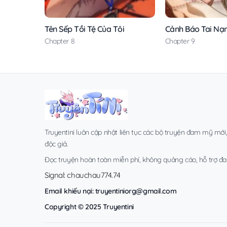
Tên Sếp Tồi Tệ Của Tôi
Cảnh Báo Tai Nạ
Chapter 8
Chapter 9
Truyentini luôn cập nhật liên tục các bộ truyện đam mỹ mới
độc giả.
Đọc truyện hoàn toàn miễn phí, không quảng cáo, hỗ trợ đa t
Signal: chauchau774.74
Email khiếu nại:
truyentiniorg@gmail.com
Copyright © 2025 Truyentini