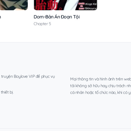
n
Dom-Bản Án Đoạn Tội
Chapter 5
, truyện Boylove VIP để phục vụ
Mọi thông tin và hình ảnh trên web
tôi không sở hữu hay chịu trách n
hiết bị.
cá nhân hoặc tổ chức nào, khi có y