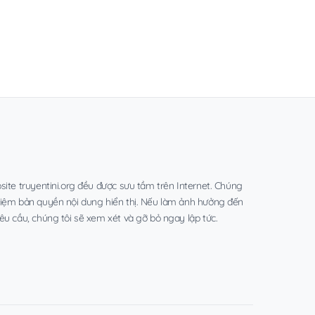
site truyentini.org đều được sưu tầm trên Internet. Chúng
hiệm bản quyền nội dung hiển thị. Nếu làm ảnh hưởng đến
êu cầu, chúng tôi sẽ xem xét và gỡ bỏ ngay lập tức.