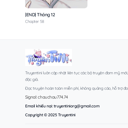
|END| Tháng 12
Chapter 58
Truyentini luôn cập nhật liên tục các bộ truyện đam mỹ mới
độc giả.
Đọc truyện hoàn toàn miễn phí, không quảng cáo, hỗ trợ đa t
Signal: chauchau774.74
Email khiếu nại:
truyentiniorg@gmail.com
Copyright © 2025 Truyentini