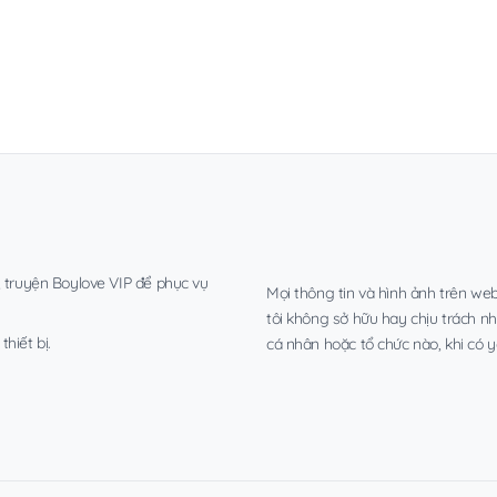
, truyện Boylove VIP để phục vụ
Mọi thông tin và hình ảnh trên web
tôi không sở hữu hay chịu trách n
hiết bị.
cá nhân hoặc tổ chức nào, khi có y