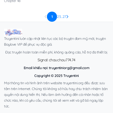
Chapter 48
1
2
3
…
27
Truyentini luôn cập nhật liên tục các bộ truyện đam mỹ mới, truyện
Boylove VIP để phục vụ độc giả.
Đọc truyện hoàn toàn miễn phí, không quảng cáo, hỗ trợ đa thiết bị.
Signal: chauchau774.74
Email khiếu nại:
truyentiniorg@gmail.com
Copyright © 2025 Truyentini
Mọi thông tin và hình ảnh trên website truyentini.org đều được sưu
tầm trên Internet. Chúng tôi không sở hữu hay chịu trách nhiệm bản
quyền nội dung hiển thị. Nếu làm ảnh hưởng đến cá nhân hoặc tổ
chức nào, khi có yêu cầu, chúng tôi sẽ xem xét và gỡ bỏ ngay lập
tức.