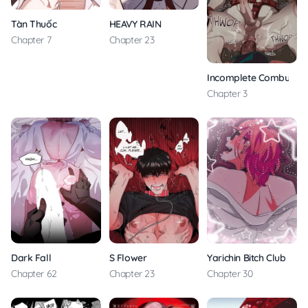
Tàn Thuốc
HEAVY RAIN
Chapter 7
Chapter 23
Incomplete Combustio
Chapter 3
Dark Fall
S Flower
Yarichin Bitch Club
Chapter 62
Chapter 23
Chapter 30