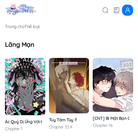
Trang chủ
Thể loại
Lãng Mạn
[CNT] Bí Mật Bạn Cùn
Tùy Tâm Tùy Ý
Ác Quỷ Dị Ứng Với Đồ Dễ Thương
Chapter 16
Chapter 32.4
Chapter 1