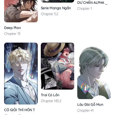
DƯ CHẤN ALPHA _ AL
Serie Manga Ngắn Mlem
Chapter 1
Chapter 3.2
Deep Plan
Chapter 13
Trai Có Lồn
Chapter 143.2
Lâu Đài Gỗ Mun
CÓ GIỎI THÌ HÔN TÔI ĐI
Chapter 41