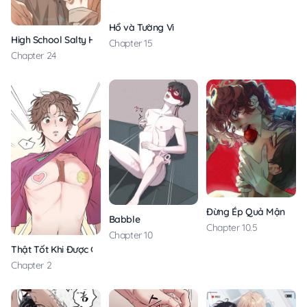
Hổ và Tường Vi
High School Salty Heart
Chapter 15
Chapter 24
Đừng Ép Quả Mận
Babble
Chapter 10.5
Chapter 10
Thật Tốt Khi Được Gặp Em
Chapter 2