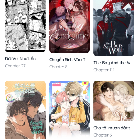
Đời Vui Như Lồn
Chuyển Sinh Vào Thế Giới Của Ma Vương Evel
The Boy And the Wolf
Chapter 27
Chapter 8
Chapter 11.1
Cho tôi mượn đất trồng
Chapter 6