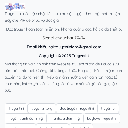
Truyentini luôn cập nhật liên tục các bộ truyện đam mỹ mới, truyện
Boylove VIP để phục vụ độc giả.
Đọc truyện hoàn toàn miễn phí, không quảng cáo, hỗ trợ đa thiết bị.
Signal: chauchau774.74
Email khiếu nại:
truyentiniorg@gmail.com
Copyright © 2025 Truyentini
Mọi thông tin và hình ảnh trên website truyentini.org đều được sưu
tầm trên Internet. Chúng tôi không sở hữu hay chịu trách nhiệm bản
quyền nội dung hiển thị. Nếu làm ảnh hưởng đến cá nhân hoặc tổ
chức nào, khi có yêu cầu, chúng tôi sẽ xem xét và gỡ bỏ ngay lập
tức.
Truyentini
truyentini.org
đọc truyện Truyentini
truyện bl
truyện tranh đam mỹ
manhwa đam mỹ
boylove Truyentini