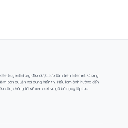
site truyentini.org đều được sưu tầm trên Internet. Chúng
hiệm bản quyền nội dung hiển thị. Nếu làm ảnh hưởng đến
êu cầu, chúng tôi sẽ xem xét và gỡ bỏ ngay lập tức.