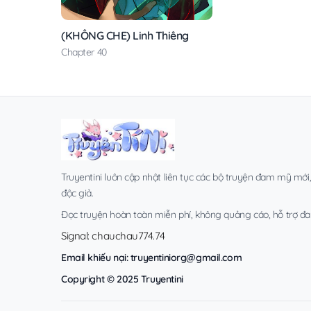
(KHÔNG CHE) Linh Thiêng
Chapter 40
Truyentini luôn cập nhật liên tục các bộ truyện đam mỹ mới
độc giả.
Đọc truyện hoàn toàn miễn phí, không quảng cáo, hỗ trợ đa t
Signal: chauchau774.74
Email khiếu nại:
truyentiniorg@gmail.com
Copyright © 2025 Truyentini