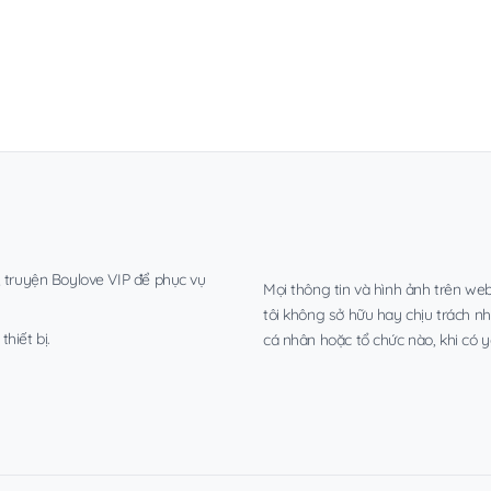
, truyện Boylove VIP để phục vụ
Mọi thông tin và hình ảnh trên web
tôi không sở hữu hay chịu trách n
hiết bị.
cá nhân hoặc tổ chức nào, khi có y