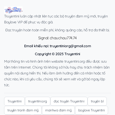
Truyentini luôn cập nhật liên tục các bộ truyện đam mỹ mới, truyện
Boylove VIP để phục vụ độc giả.
Đọc truyện hoàn toàn miễn phí, không quảng cáo, hỗ trợ đa thiết bị.
Signal: chauchau774.74
Email khiếu nại:
truyentiniorg@gmail.com
Copyright © 2025 Truyentini
Mọi thông tin và hình ảnh trên website truyentini.org đều được sưu
tầm trên Internet. Chúng tôi không sở hữu hay chịu trách nhiệm bản
quyền nội dung hiển thị. Nếu làm ảnh hưởng đến cá nhân hoặc tổ
chức nào, khi có yêu cầu, chúng tôi sẽ xem xét và gỡ bỏ ngay lập
tức.
Truyentini
truyentini.org
đọc truyện Truyentini
truyện bl
truyện tranh đam mỹ
manhwa đam mỹ
boylove Truyentini