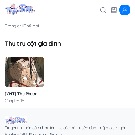
Trang chủ
Thể loại
Thụ trụ cột gia đình
[CNT] Thụ Phược
Chapter 16
Truyentini luôn cập nhật liên tục các bộ truyện đam mỹ mới, truyện
Boylove VIP để phục vụ độc giả.