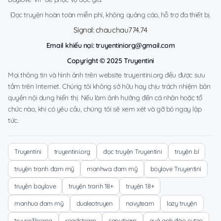
Đọc truyện hoàn toàn miễn phí, không quảng cáo, hỗ trợ đa thiết bị.
Signal: chauchau774.74
Email khiếu nại:
truyentiniorg@gmail.com
Copyright © 2025 Truyentini
Mọi thông tin và hình ảnh trên website truyentini.org đều được sưu
tầm trên Internet. Chúng tôi không sở hữu hay chịu trách nhiệm bản
quyền nội dung hiển thị. Nếu làm ảnh hưởng đến cá nhân hoặc tổ
chức nào, khi có yêu cầu, chúng tôi sẽ xem xét và gỡ bỏ ngay lập
tức.
Truyentini
truyentini.org
đọc truyện Truyentini
truyện bl
truyện tranh đam mỹ
manhwa đam mỹ
boylove Truyentini
truyện boylove
truyện tranh 18+
truyện 18+
manhua đam mỹ
dualeotruyen
navyteam
lazy truyện
truyen3hsang
roadsteam
sanyteam
quả anh đào cuteo