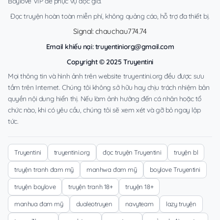
Boylove VIP để phục vụ độc giả.
Đọc truyện hoàn toàn miễn phí, không quảng cáo, hỗ trợ đa thiết bị.
Signal: chauchau774.74
Email khiếu nại:
truyentiniorg@gmail.com
Copyright © 2025 Truyentini
Mọi thông tin và hình ảnh trên website truyentini.org đều được sưu
tầm trên Internet. Chúng tôi không sở hữu hay chịu trách nhiệm bản
quyền nội dung hiển thị. Nếu làm ảnh hưởng đến cá nhân hoặc tổ
chức nào, khi có yêu cầu, chúng tôi sẽ xem xét và gỡ bỏ ngay lập
tức.
Truyentini
truyentini.org
đọc truyện Truyentini
truyện bl
truyện tranh đam mỹ
manhwa đam mỹ
boylove Truyentini
truyện boylove
truyện tranh 18+
truyện 18+
manhua đam mỹ
dualeotruyen
navyteam
lazy truyện