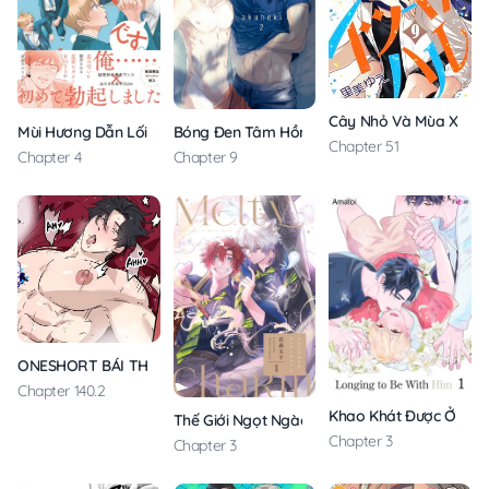
Cây Nhỏ Và Mùa Xuân 
Bóng Đen Tâm Hồn
Mùi Hương Dẫn Lối, Định Mệnh Giao Thoa
Chapter 51
Chapter 9
Chapter 4
ONESHORT BÁI THIẾN
Chapter 140.2
Khao Khát Được Ở Bên
Thế Giới Ngọt Ngào Của Đôi Ta
Chapter 3
Chapter 3