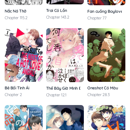
Trai Có Lồn
Nắc Ná Thở
Fan cuồng Boylove bị tri
Chapter 143.2
Chapter 115.2
Chapter 77
Bê Bối Tình Ái
Oneshot Có Màu
Thế Bây Giờ Mình Đứng Vị Trí Thứ Mấy?
Chapter 2
Chapter 28.3
Chapter 12.1