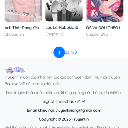
Lạc Lối Kabukichō – Ikeda Và Rio
Anh Thật Đáng Yêu Quá Đi
OS VÀ DOU THEO ĐỀ 
Chapter 28
Chapter 2.2
Chapter 29.5
1
2
3
…
18
Truyentini luôn cập nhật liên tục các bộ truyện đam mỹ mới, truyện
Boylove VIP để phục vụ độc giả.
Đọc truyện hoàn toàn miễn phí, không quảng cáo, hỗ trợ đa thiết bị.
Signal: chauchau774.74
Email khiếu nại:
truyentiniorg@gmail.com
Copyright © 2025 Truyentini
Mọi thông tin và hình ảnh trên website truyentini.org đều được sưu