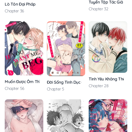
Tuyển Tập Tác Giả Pcr
Lò Tôn Đại Pháp
Chapter 32
Chapter 36
Tình Yêu Không Thể Gi
Muốn Được Ôm Thì Hãy Khóc Đi
Đời Sống Tình Dục Của Kẻ Khao Khát Tình Yêu
Chapter 28
Chapter 56
Chapter 5