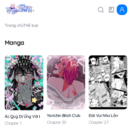
Trang chủ
Thể loại
Manga
Yarichin Bitch Club
Đời Vui Như Lồn
Ác Quỷ Dị Ứng Với Đồ Dễ Thương
Chapter 30
Chapter 27
Chapter 1