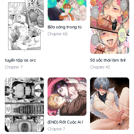
Bữa sáng trong tù
Chapter 68
tuyển tập os orc
50 sắc thái làm tình
Chapter 7
Chapter 42
(END) Rốt Cuộc Ai Nằm Dưới
Chapter 7